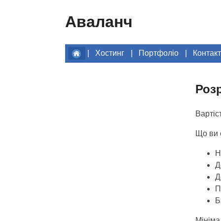
Аваланч
|
Хостинг
|
Портфоліо
|
Контак
Розр
Вартіс
Що ви 
Н
Д
Д
П
Б
Мініма