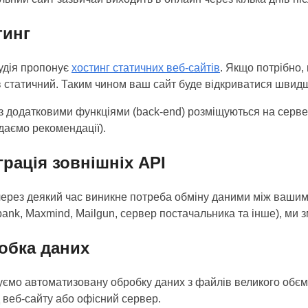
тинг
удія пропонує
хостинг статичних веб-сайтів
. Якщо потрібно
в статичний. Таким чином ваш сайт буде відкриватися швидш
з додатковими функціями (back-end) розміщуються на серве
даємо рекомендації).
грація зовнішніх API
ерез деякий час виникне потреба обміну даними між вашим
tbank, Maxmind, Mailgun, сервер постачальника та інше), ми
обка даних
уємо автоматизовану обробку даних з файлів великого обєму
 веб-сайту або офісний сервер.