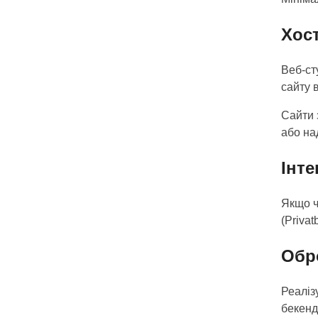
Хос
Веб-ст
сайту 
Сайти 
або на
Інте
Якщо ч
(Priva
Обр
Реаліз
бекенд