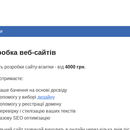
ти
обка веб-сайтів
ть розробки сайту-візитки - від
4000 грн
.
отримаєте:
аше бачення на основі досвіду
опомогу у виборі
дизайну
опомогу у реєстрації домену
еревірку і стилізацію ваших текстів
азову SEO оптимізацію
льний сайт зазвичай виходить в онлайн через кілька днів пі